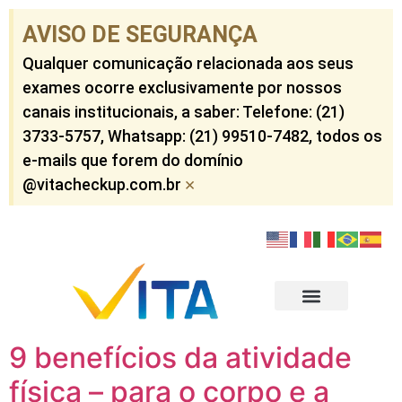
AVISO DE SEGURANÇA​
Qualquer comunicação relacionada aos seus
exames ocorre exclusivamente por nossos
canais institucionais, a saber: Telefone: (21)
3733-5757​, Whatsapp: (21) 99510-7482​, todos os
e-mails que forem do domínio
×
@vitacheckup.com.br​
Check-ups Corporativo
Check-ups Individuais
Outros Serviços
Resultados dos Exames
9 benefícios da atividade
física – para o corpo e a