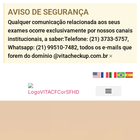
AVISO DE SEGURANÇA​
Qualquer comunicação relacionada aos seus
exames ocorre exclusivamente por nossos canais
institucionais, a saber:Telefone: (21) 3733-5757​,
Whatsapp: (21) 99510-7482​, todos os e-mails que
×
forem do domínio @vitacheckup.com.br​
Check-ups Corporativo
Check-ups Individuais
Outros Serviços
Resultados dos Exames