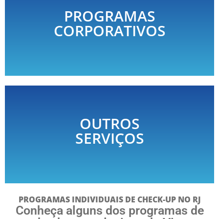
PROGRAMAS
O check-up completo da saúde dos
CORPORATIVOS
executivos da sua empresa
OUTROS
Distúrbio do sono, testes genéticos,
SERVIÇOS
vacinas e muito mais
PROGRAMAS INDIVIDUAIS DE CHECK-UP NO RJ
Conheça alguns dos programas de