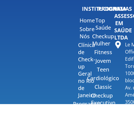
INSTITUCIONAL
PROGRAMAS
VITA
ASSESS
Home
Top
EM
Saúde
Sobre
SAÚDE
Nós
Checkup
LTDA
Mulher
Clínica
Le 
de
Fitness
Offi
Check-
Edif
Jovem
up
Tor
Teen
Geral
100
Cardiológico
no Rio
bloc
Classic
de
Av.
Janeiro
Amé
Checkup
350
Executivo
Programas
Gru
Individuais
Distúrbios
309 
do Sono
Programas
Bar
Corporativos
Testes
Tiju