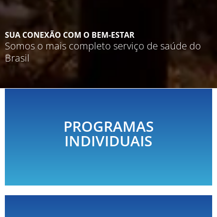
SUA CONEXÃO COM O BEM-ESTAR
Somos o mais completo serviço de saúde do
Brasil
PROGRAMAS
Mais de 15 exames e avaliações no
INDIVIDUAIS
mesmo dia e local.