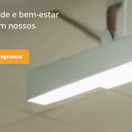
ade e bem-estar
om nossos
rogramas