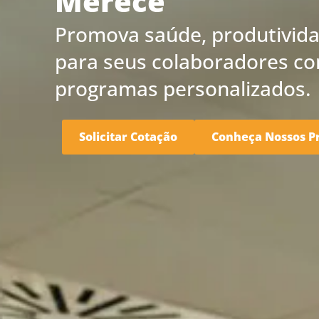
Merece
Promova saúde, produtivid
para seus colaboradores c
programas personalizados.
Solicitar Cotação
Conheça Nossos P