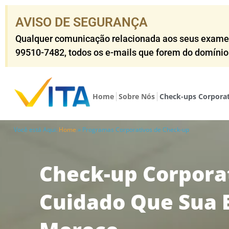
AVISO DE SEGURANÇA​
Qualquer comunicação relacionada aos seus exames o
99510-7482​, todos os e-mails que forem do domíni
Home
Sobre Nós
Check-ups Corpora
Você está Aqui:
Home
»
Programas Corporativos de Check-up
Check-up Corporat
Cuidado Que Sua