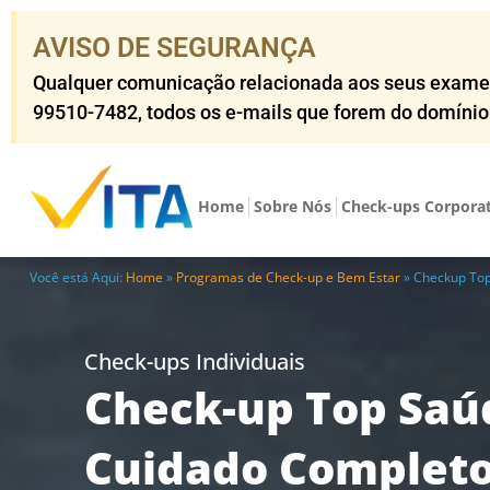
AVISO DE SEGURANÇA​
Qualquer comunicação relacionada aos seus exames o
99510-7482​, todos os e-mails que forem do domíni
Home
Sobre Nós
Check-ups Corpora
Você está Aqui:
Home
»
Programas de Check-up e Bem Estar
»
Checkup To
Check-ups Individuais
Check-up Top Saú
Cuidado Completo