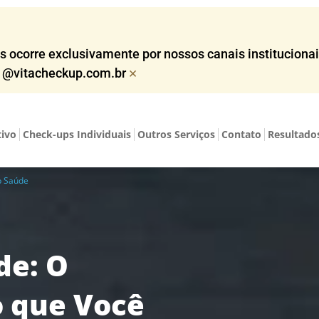
corre exclusivamente por nossos canais institucionais,
×
o @vitacheckup.com.br​
tivo
Check-ups Individuais
Outros Serviços
Contato
Resultado
p Saúde
de: O
 que Você