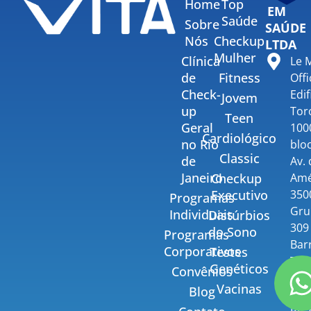
Home
Top
EM
Saúde
Sobre
SAÚDE
Nós
Checkup
LTDA
Mulher
Clínica
Le 
de
Fitness
Offi
Check-
Edif
Jovem
up
Tor
Teen
Geral
100
Cardiológico
no Rio
bloc
Classic
de
Av.
Janeiro
Amé
Checkup
350
Executivo
Programas
Gru
Individuais
Distúrbios
309 
do Sono
Programas
Bar
Corporativos
Testes
Tiju
Genéticos
Convênios
Rio
Vacinas
Blog
Jane
RJ, 