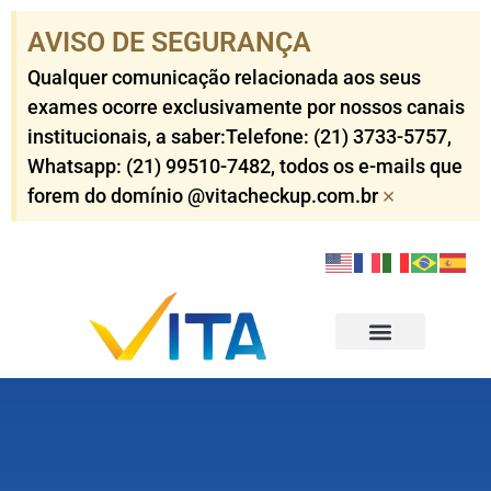
AVISO DE SEGURANÇA​
Qualquer comunicação relacionada aos seus
exames ocorre exclusivamente por nossos canais
institucionais, a saber:Telefone: (21) 3733-5757​,
Whatsapp: (21) 99510-7482​, todos os e-mails que
×
forem do domínio @vitacheckup.com.br​
Check-ups Corporativo
Check-ups Individuais
Outros Serviços
Resultados dos Exames