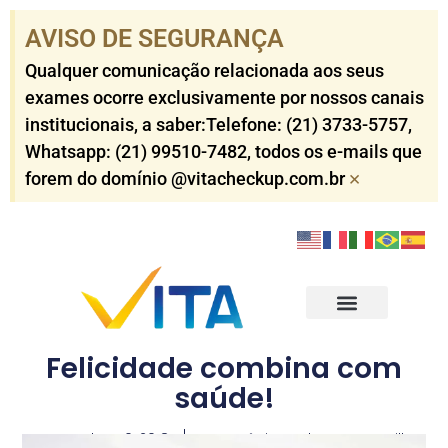
AVISO DE SEGURANÇA​
Qualquer comunicação relacionada aos seus
exames ocorre exclusivamente por nossos canais
institucionais, a saber:Telefone: (21) 3733-5757​,
Whatsapp: (21) 99510-7482​, todos os e-mails que
×
forem do domínio @vitacheckup.com.br​
Check-ups Corporativo
Check-ups Individuais
Outros Serviços
Resultados dos Exames
Felicidade combina com
saúde!
setembro 10, 2018
Dr. Antônio Carlos Worms Till