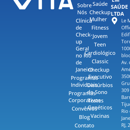
Saúde
Sobre
SAÚDE
Nós
Checkup
LTDA
Mulher
Clínica
Le 
de
Fitness
Offi
Check-
Edif
Jovem
up
Tor
Teen
Geral
100
Cardiológico
no Rio
bloc
Classic
de
Av.
Janeiro
Amé
Checkup
350
Executivo
Programas
Gru
Individuais
Distúrbios
309 
do Sono
Programas
Bar
Corporativos
Testes
Tiju
Genéticos
Convênios
Rio
Vacinas
Blog
Jane
RJ, 
Contato