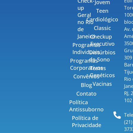
Check-
Edif
Jovem
up
Tor
Teen
Geral
100
Cardiológico
no Rio
bloc
Classic
de
Av.
Janeiro
Amé
Checkup
350
Executivo
Programas
Gru
Individuais
Distúrbios
309 
do Sono
Programas
Bar
Corporativos
Testes
Tiju
Genéticos
Convênios
Rio
Vacinas
Blog
Jane
RJ, 
Contato
102
Política
Antissuborno
Tel
Política de
(21)
Privacidade
373