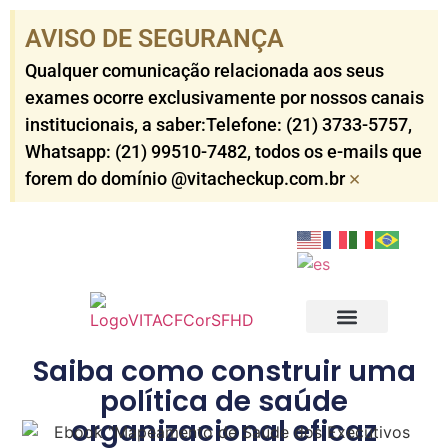
AVISO DE SEGURANÇA​
Qualquer comunicação relacionada aos seus
exames ocorre exclusivamente por nossos canais
institucionais, a saber:Telefone: (21) 3733-5757​,
Whatsapp: (21) 99510-7482​, todos os e-mails que
×
forem do domínio @vitacheckup.com.br​
Check-ups Corporativo
Check-ups Individuais
Outros Serviços
Resultados dos Exames
Saiba como construir uma
política de saúde
organizacional eficaz