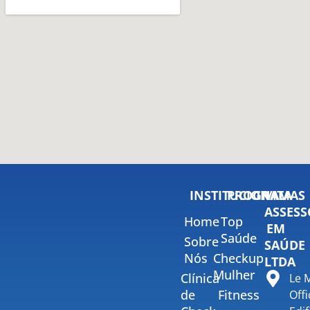
INSTITUCIONAL
PROGRAMAS
VITA
ASSESS
Home
Top
EM
Saúde
Sobre
SAÚDE
Nós
Checkup
LTDA
Mulher
Clínica
Le 
de
Fitness
Offi