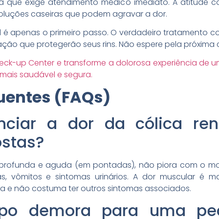
a que exige atendimento médico imediato. A atitude cor
 soluções caseiras que podem agravar a dor.
nal é apenas o primeiro passo. O verdadeiro tratamento
ção que protegerão seus rins. Não espere pela próxima c
eck-up Center e transforme a dolorosa experiência de
mais saudável e segura.
uentes (FAQs)
enciar a dor da cólica re
ostas?
a, profunda e aguda (em pontadas), não piora com o 
ômitos e sintomas urinários. A dor muscular é mais
a e não costuma ter outros sintomas associados.
mpo demora para uma ped