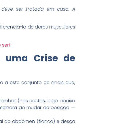
 deve ser tratada em casa. A
iferenciá-la de dores musculares
 ser!
r uma Crise de
nto a este conjunto de sinais que,
lombar (nas costas, logo abaixo
ão melhora ao mudar de posição —
ral do abdômen (flanco) e desça