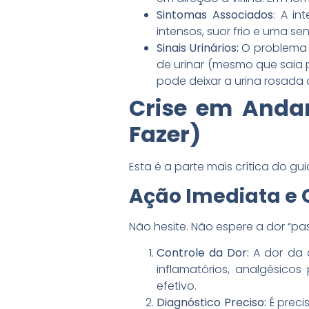
Sintomas Associados
: A i
intensos, suor frio e uma s
Sinais Urinários:
O problema e
de urinar (mesmo que saia 
pode deixar a urina rosada
Crise em Anda
Fazer)
Esta é a parte mais crítica do g
Ação Imediata e 
Não hesite. Não espere a dor “pas
Controle da Dor:
A dor da c
inflamatórios, analgésico
efetivo.
Diagnóstico Preciso:
É preci