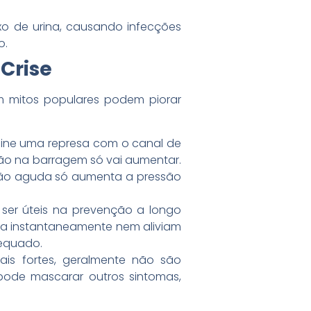
xo de urina, causando infecções
o.
 Crise
m mitos populares podem piorar
agine uma represa com o canal de
ão na barragem só vai aumentar.
ução aguda só aumenta a pressão
r úteis na prevenção a longo
ra instantaneamente nem aliviam
dequado.
ais fortes, geralmente não são
 pode mascarar outros sintomas,