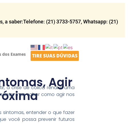
 a saber:Telefone: (21) 3733-5757​, Whatsapp: (21)
s dos Exames
TIRE SUAS DÚVIDAS
ntomas, Agir
, a crise de cólica renal é uma
Próxima
lisante, mas saber como agir nos
os sintomas, entender o que fazer
ue você possa prevenir futuros