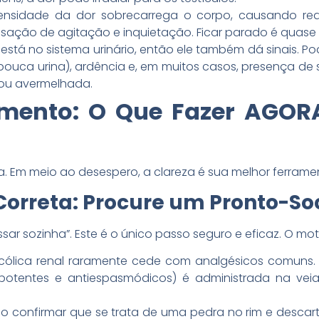
ntensidade da dor sobrecarrega o corpo, causando r
ensação de agitação e inquietação. Ficar parado é quase 
stá no sistema urinário, então ele também dá sinais. 
pouca urina), ardência e, em muitos casos, presença de 
 ou avermelhada.
mento: O Que Fazer AGOR
uia. Em meio ao desespero, a clareza é sua melhor ferrame
Correta: Procure um Pronto-So
sar sozinha”. Este é o único passo seguro e eficaz. O mot
ólica renal raramente cede com analgésicos comuns. 
s potentes e antiespasmódicos) é administrada na veia
so confirmar que se trata de uma pedra no rim e desca