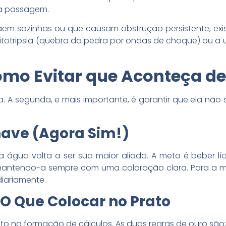
ssa passagem.
aem sozinhas ou que causam obstrução persistente, e
totripsia (quebra da pedra por ondas de choque) ou a ur
Como Evitar que Aconteça d
ria. A segunda, e mais importante, é garantir que ela não
have (Agora Sim!)
a água volta a ser sua maior aliada. A meta é beber líq
, mantendo-a sempre com uma coloração clara. Para a mai
diariamente.
: O Que Colocar no Prato
to na formação de cálculos. As duas regras de ouro são: