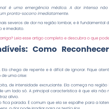
nal é uma emergência médica. A dor intensa não
r um pronto-socorro imediatamente.
ais severos de dor na região lombar, e é fundamental d
o e imediato.
barriga? Leia esse artigo completo e descubra o que pode
undíveis: Como Reconhece
. Ela chega de repente e é difícil de ignorar. Fique ate
 de uma crise:
ta, de intensidade excruciante. Ela começa na região 
de um lado só. A principal característica é que ela n
raz alívio.
 fica parada. É comum que ela se espalhe para a late
ens, a dor pode irradiar para os testículos.