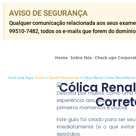
AVISO DE SEGURANÇA​
Qualquer comunicação relacionada aos seus exames o
99510-7482​, todos os e-mails que forem do domíni
Home
Sobre Nós
Check-ups Corpora
Você está Aqui:
Home
»
Saúde Abdominal
»
Cólica Renal: Como Reconhecer
Cólica Rena
Descrita por muitos como uma d
Corret
experiência assustadora. A dor 
primeiros momentos é crucial.
Este guia foi criado para ser se
imediatamente (e o que evitar
episódios.