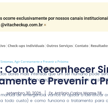
corre exclusivamente por nossos canais institucionais,
×
o @vitacheckup.com.br​
tivo
Check-ups Individuais
Outros Serviços
Contato
Resultado
 Sintomas, Agir Corretamente e Prevenir a Próxima
l: Como Reconhecer Si
as dores mais intensas que um ser humano pode sentir
amente e Prevenir a 
súbita e lancinante na região das costas pode ser para
setembro 30, 2025
Dr. Antônio Carlos Worms Till
u manual de emergência: vamos te ajudar a identificar 
 a todo custo) e como funciona o tratamento para q