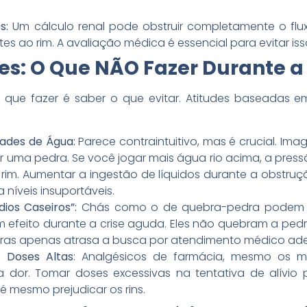
s:
Um cálculo renal pode obstruir completamente o flu
 ao rim. A avaliação médica é essencial para evitar iss
ves: O Que NÃO Fazer Durante a
 que fazer é saber o que evitar. Atitudes baseadas e
ades de Água:
Parece contraintuitivo, mas é crucial. Im
uma pedra. Se você jogar mais água rio acima, a press
im. Aumentar a ingestão de líquidos durante a obstr
a níveis insuportáveis.
os Caseiros”:
Chás como o de quebra-pedra podem se
 efeito durante a crise aguda. Eles não quebram a ped
eiras apenas atrasa a busca por atendimento médico a
 Doses Altas
: Analgésicos de farmácia, mesmo os m
 a dor. Tomar doses excessivas na tentativa de alívio
é mesmo prejudicar os rins.