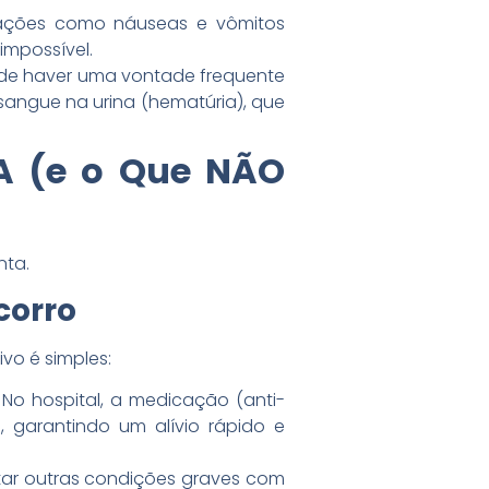
eações como náuseas e vômitos
impossível.
Pode haver uma vontade frequente
sangue na urina (hematúria), que
A (e o Que NÃO
nta.
corro
ivo é simples:
No hospital, a medicação (anti-
, garantindo um alívio rápido e
rtar outras condições graves com