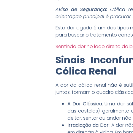
Aviso de Segurança:
Cólica re
orientação principal é procura
Esta dor aguda é um dos tipos m
para buscar o tratamento corret
Sentindo dor no lado direito da 
Sinais Inconf
Cólica Renal
A dor da cólica renal não é sutil
juntos, formam o quadro clássico
A Dor Clássica:
Uma dor súbi
das costelas), geralmente 
deitar, sentar ou andar não t
Irradiação da Dor:
A dor não
em direção à virilha. Em hom