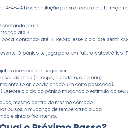
ica 4-4-4 A hiperventilação piora a tontura e o formig
iz contando até 4.
ntando até 4.
a boca contando até 4. Repita esse ciclo até sentir 
 Presente O pânico te joga para um futuro catastrófico.
bjetos que você consegue ver.
ao seu alcance (a roupa, a cadeira, a parede).
ambiente (o ar-condicionado, um carro passando).
el) Quebre o ciclo do pânico mudando o estímulo do seu 
pouco, mesmo dentro do mesmo cômodo.
 nos pulsos. A mudança de temperatura ajuda.
o e sinta o frio intenso.
 Qual o Próximo Passo?