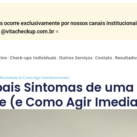
corre exclusivamente por nossos canais institucionais,
×
o @vitacheckup.com.br​
tivo
Check-ups Individuais
Outros Serviços
Contato
Resultado
e Ansiedade (e Como Agir Imediatamente)
ipais Sintomas de uma 
e (e Como Agir Imedi
outubro 28, 2025
Dr. Antônio Carlos Worms Till