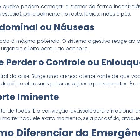
queixo podem começar a tremer de forma incontroláve
tesia), principalmente no rosto, lábios, mãos e pés.
bdominal ou Náuseas
evado à máxima potência. O sistema digestivo reage ao
rgência súbita para ir ao banheiro.
e Perder o Controle ou Enlouq
ntral da crise. Surge uma crença aterrorizante de que 
 domínio sobre suas próprias ações e pensamentos. É o m
orte Iminente
e de todos. É a convicção avassaladora e irracional de
 morrer naquele exato momento, seja por asfixia, ataque
mo Diferenciar da Emergên