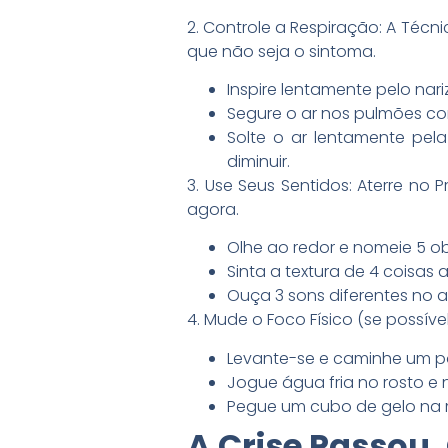
2. Controle a Respiração: A Técn
que não seja o sintoma.
Inspire lentamente pelo nar
Segure o ar nos pulmões co
Solte o ar lentamente pel
diminuir.
3. Use Seus Sentidos: Aterre no
agora.
Olhe ao redor e nomeie 5 o
Sinta a textura de 4 coisas 
Ouça 3 sons diferentes no 
4. Mude o Foco Físico (se possív
Levante-se e caminhe um 
Jogue água fria no rosto e
Pegue um cubo de gelo na mã
A Crise Passou.