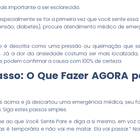
is importante a ser esclarecida.
especialmente se for a primeira vez que você sente essa 
ipertensão, diabetes), procure atendimento médico de em
to é descrita como uma pressão ou queimação que se 
. Já a dor da ansiedade costuma ser mais localiza
 podem confirmar a causa com 100% de certeza.
asso: O Que Fazer AGORA p
 acima e já descartou uma emergência médica, seu fo
. Siga estes passos simples.
e ao que Você Sente Pare e diga a si mesmo, em voz a
as é temporária e não vai me matar. Ela vai passar.” N