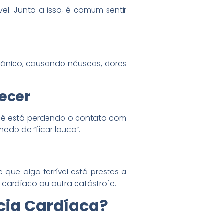
l. Junto a isso, é comum sentir
 pânico, causando náuseas, dores
uecer
você está perdendo o contato com
edo de “ficar louco”.
 que algo terrível está prestes a
 cardíaco ou outra catástrofe.
cia Cardíaca?