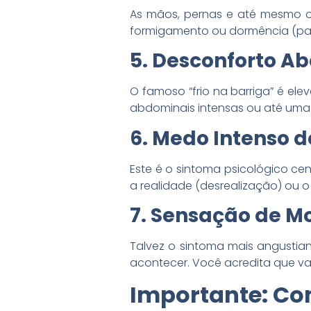
As mãos, pernas e até mesmo o 
formigamento ou dormência (pares
5. Desconforto A
O famoso “frio na barriga” é el
abdominais intensas ou até uma u
6. Medo Intenso d
Este é o sintoma psicológico ce
a realidade (desrealização) ou o
7. Sensação de M
Talvez o sintoma mais angustiant
acontecer. Você acredita que vai
Importante: Co