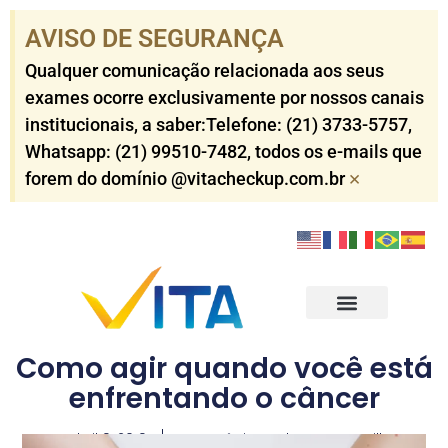
AVISO DE SEGURANÇA​
Qualquer comunicação relacionada aos seus
exames ocorre exclusivamente por nossos canais
institucionais, a saber:Telefone: (21) 3733-5757​,
Whatsapp: (21) 99510-7482​, todos os e-mails que
×
forem do domínio @vitacheckup.com.br​
Check-ups Corporativo
Check-ups Individuais
Outros Serviços
Resultados dos Exames
Como agir quando você está
enfrentando o câncer
abril 9, 2019
Dr. Antônio Carlos Worms Till