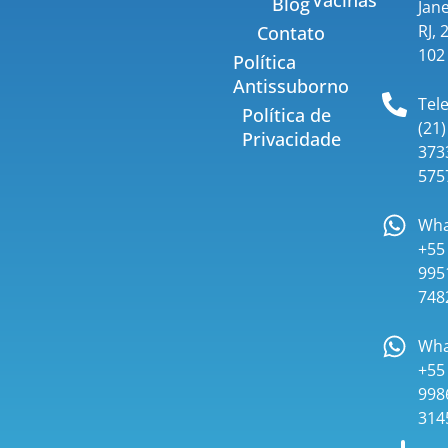
Blog
Jane
RJ, 
Contato
102
Política
Antissuborno
Tel
Política de
(21)
Privacidade
373
575
Wha
+55 
995
748
Wha
+55 
998
314