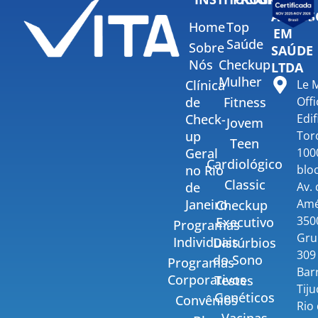
ASSESS
Home
Top
EM
Saúde
Sobre
SAÚDE
Nós
Checkup
LTDA
Mulher
Clínica
Le 
de
Fitness
Offi
Check-
Edif
Jovem
up
Tor
Teen
Geral
100
Cardiológico
no Rio
bloc
Classic
de
Av.
Janeiro
Amé
Checkup
350
Executivo
Programas
Gru
Individuais
Distúrbios
309 
do Sono
Programas
Bar
Corporativos
Testes
Tiju
Genéticos
Convênios
Rio
Vacinas