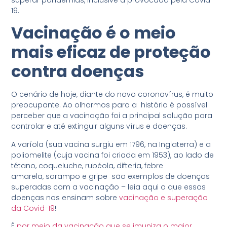
superar pandemias, inclusive a provocada pela Covid-
19.
Vacinação é o meio
mais eficaz de proteção
contra doenças
O cenário de hoje, diante do novo coronavírus, é muito
preocupante. Ao olharmos para a história é possível
perceber que a vacinação foi a principal solução para
controlar e até extinguir alguns vírus e doenças.
A varíola (sua vacina surgiu em 1796, na Inglaterra) e a
poliomelite (cuja vacina foi criada em 1953), ao lado de
tétano, coqueluche, rubéola, difteria, febre
amarela, sarampo e gripe são exemplos de doenças
superadas com a vacinação – leia aqui o que essas
doenças nos ensinam sobre
vacinação e superação
da Covid-19
!
É
por meio da vacinação que se imuniza o maior