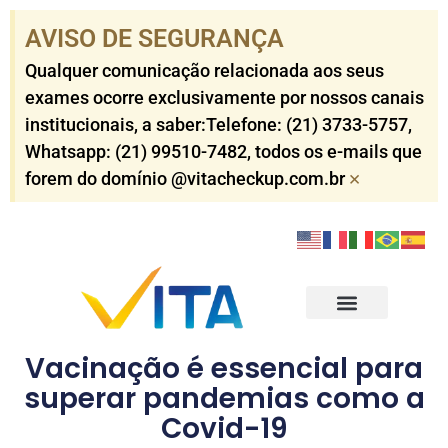
AVISO DE SEGURANÇA​
Qualquer comunicação relacionada aos seus
exames ocorre exclusivamente por nossos canais
institucionais, a saber:Telefone: (21) 3733-5757​,
Whatsapp: (21) 99510-7482​, todos os e-mails que
×
forem do domínio @vitacheckup.com.br​
Check-ups Corporativo
Check-ups Individuais
Outros Serviços
Resultados dos Exames
Vacinação é essencial para
superar pandemias como a
Covid-19