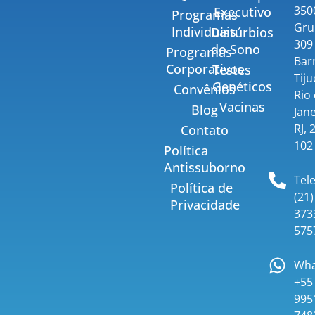
350
Executivo
Programas
Gru
Individuais
Distúrbios
309 
do Sono
Programas
Bar
Corporativos
Testes
Tiju
Genéticos
Convênios
Rio
Vacinas
Blog
Jane
RJ, 
Contato
102
Política
Antissuborno
Tel
Política de
(21)
Privacidade
373
575
Wha
+55 
995