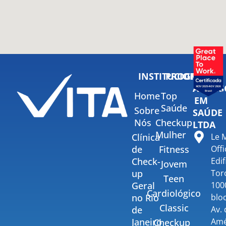
INSTITUCIONAL
PROGRAMAS
VITA
ASSESS
Home
Top
EM
Saúde
Sobre
SAÚDE
Nós
Checkup
LTDA
Mulher
Clínica
Le 
de
Fitness
Offi
Check-
Edif
Jovem
up
Tor
Teen
Geral
100
Cardiológico
no Rio
bloc
Classic
de
Av.
Janeiro
Amé
Checkup