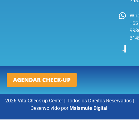
748
Wha
+55 
998
314
AGENDAR CHECK-UP
2026 Vita Check-up Center | Todos os Direitos Reservados |
Desenvolvido por
Malamute Digital
.