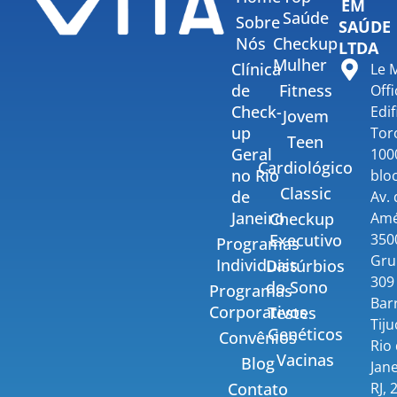
EM
Saúde
Sobre
SAÚDE
Nós
Checkup
LTDA
Mulher
Clínica
Le 
de
Fitness
Offi
Check-
Edif
Jovem
up
Tor
Teen
Geral
100
Cardiológico
no Rio
bloc
Classic
de
Av.
Janeiro
Amé
Checkup
350
Executivo
Programas
Gru
Individuais
Distúrbios
309 
do Sono
Programas
Bar
Corporativos
Testes
Tiju
Genéticos
Convênios
Rio
Vacinas
Blog
Jane
RJ, 
Contato