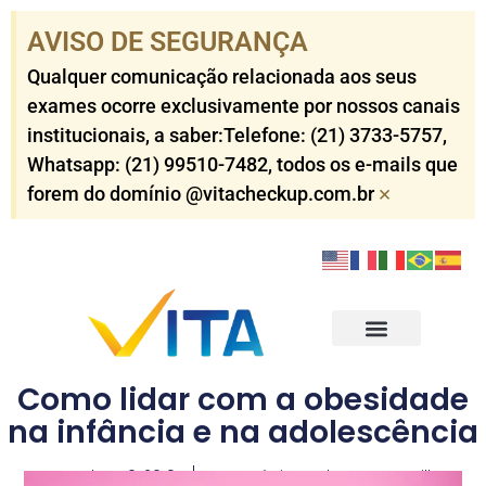
AVISO DE SEGURANÇA​
Qualquer comunicação relacionada aos seus
exames ocorre exclusivamente por nossos canais
institucionais, a saber:Telefone: (21) 3733-5757​,
Whatsapp: (21) 99510-7482​, todos os e-mails que
×
forem do domínio @vitacheckup.com.br​
Check-ups Corporativo
Check-ups Individuais
Outros Serviços
Resultados dos Exames
Como lidar com a obesidade
na infância e na adolescência
outubro 10, 2019
Dr. Antônio Carlos Worms Till