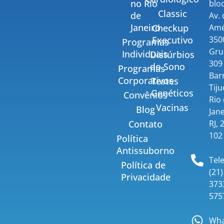
no Rio
bloc
Classic
de
Av.
Janeiro
Amé
Checkup
350
Executivo
Programas
Gru
Individuais
Distúrbios
309 
do Sono
Programas
Bar
Corporativos
Testes
Tiju
Genéticos
Convênios
Rio
Vacinas
Blog
Jane
RJ, 
Contato
102
Política
Antissuborno
Tel
Política de
(21)
Privacidade
373
575
Wha