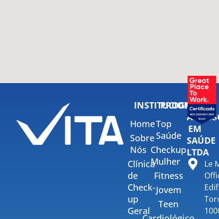
INSTITUCIONAL
PROGRAMAS
VITA
ASSESS
Home
Top
EM
Saúde
Sobre
SAÚDE
Nós
Checkup
LTDA
Mulher
Clínica
Le 
de
Fitness
Offi
Check-
Edif
Jovem
up
Tor
Teen
Geral
100
Cardiológico