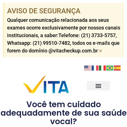
AVISO DE SEGURANÇA​
Qualquer comunicação relacionada aos seus
exames ocorre exclusivamente por nossos canais
institucionais, a saber:Telefone: (21) 3733-5757​,
Whatsapp: (21) 99510-7482​, todos os e-mails que
×
forem do domínio @vitacheckup.com.br​
Check-ups Corporativo
Check-ups Individuais
Outros Serviços
Resultados dos Exames
Você tem cuidado
adequadamente de sua saúde
vocal?