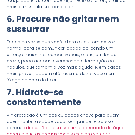
rouquidão e faz com que seja necessário forçar ainda
mais a musculatura para falar.
6. Procure não gritar nem
sussurrar
Todas as vezes que você altera o seu tom de voz
normal para se comunicar acaba aplicando um
esforço maior nas cordas vocais, o que, em longo
prazo, pode acabar favorecendo a formação de
nódulos, que tornam a voz mais aguda e, em casos
mais graves, podem até mesmo deixar você sem
fôlego na hora de falar.
7. Hidrate-se
constantemente
A hidratação é um dos cuidados chave para quem
quer manter a saúde vocal sempre perfeita. Isso
porque
a ingestão de um volume adequado de água
garante que as pregas vocais estejam sempre