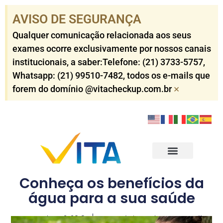
AVISO DE SEGURANÇA​
Qualquer comunicação relacionada aos seus
exames ocorre exclusivamente por nossos canais
institucionais, a saber:Telefone: (21) 3733-5757​,
Whatsapp: (21) 99510-7482​, todos os e-mails que
×
forem do domínio @vitacheckup.com.br​
Check-ups Corporativo
Check-ups Individuais
Outros Serviços
Resultados dos Exames
Conheça os benefícios da
água para a sua saúde
novembro 12, 2019
Dr. Antônio Carlos Worms Till