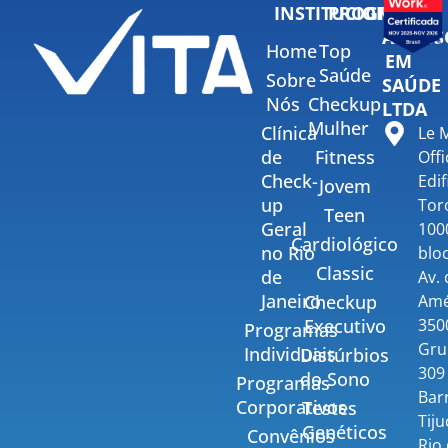
INSTITUCIONAL
PROGRAMAS
VITA
ASSESS
Home
Top
EM
Saúde
Sobre
SAÚDE
Nós
Checkup
LTDA
Mulher
Clínica
Le 
de
Fitness
Offi
Check-
Edif
Jovem
up
Tor
Teen
Geral
100
Cardiológico
no Rio
bloc
Classic
de
Av.
Janeiro
Amé
Checkup
350
Executivo
Programas
Gru
Individuais
Distúrbios
309 
do Sono
Programas
Bar
Corporativos
Testes
Tiju
Genéticos
Convênios
Rio