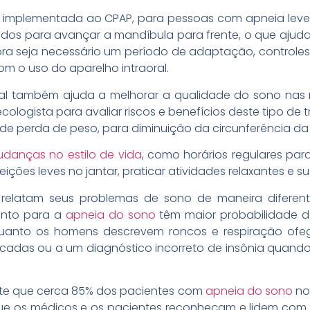
e implementada ao CPAP, para pessoas com apneia leve
tados para avançar a mandíbula para frente, o que ajuda
ora seja necessário um período de adaptação, controles 
m o uso do aparelho intraoral.
al também ajuda a melhorar a qualidade do sono na
ologista para avaliar riscos e benefícios deste tipo d
 de perda de peso, para diminuição da circunferência da
danças no estilo de vida
, como horários regulares par
feições leves no jantar, praticar atividades relaxantes e
s relatam seus problemas de sono de maneira diferen
ento para a
apneia do sono
têm maior probabilidade 
uanto os homens descrevem roncos e respiração ofeg
cadas ou a um diagnóstico incorreto de insônia quand
nte que cerca 85% dos pacientes com
apneia do sono
no
ue os médicos e os pacientes reconheçam e lidem com o