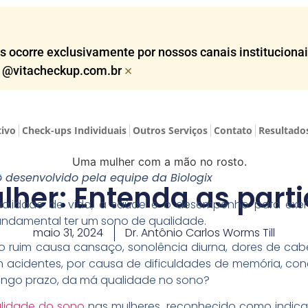
corre exclusivamente por nossos canais institucionais,
×
o @vitacheckup.com.br​
tivo
Check-ups Individuais
Outros Serviços
Contato
Resultado
s
 desenvolvido pela equipe da Biologix
her: Entenda as part
alidade de vida, a saúde e o desempenho para exer
 fundamental ter um sono de qualidade.
maio 31, 2024
Dr. Antônio Carlos Worms Till
no ruim causa cansaço, sonolência diurna, dores de ca
m acidentes, por causa de dificuldades de memória, co
longo prazo, da má qualidade no sono?
lidade do sono
nas mulheres, reconhecido como indica