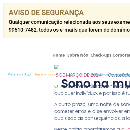
AVISO DE SEGURANÇA​
Qualquer comunicação relacionada aos seus exames o
99510-7482​, todos os e-mails que forem do domíni
Home
Sobre Nós
Check-ups Corpora
Você está Aqui:
Home
»
Sono
»
Sono na mulher: Entenda as particularidade
6 DE MARÇO DE 2024
–
Conteúdo
Sono na mul
O sono afeta diretamente a qu
qualquer indivíduo, e por isso é
A curto prazo, uma noite de so
cometer erros e a se envolver e
quais são as consequências, a 
Neste artigo abordaremos a
qua