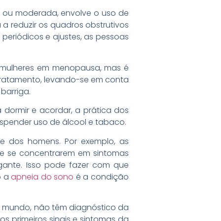
 ou moderada, envolve o uso de
 a reduzir os quadros obstrutivos
periódicos e ajustes, as pessoas
s mulheres em menopausa, mas é
e tratamento, levando-se em conta
 barriga.
a dormir e acordar, a prática dos
 suspender uso de álcool e tabaco.
te dos homens. Por exemplo, as
de se concentrarem em sintomas
ante. Isso pode fazer com que
o a
apneia do sono
é a condição
 mundo, não têm diagnóstico da
s primeiros sinais e sintomas da