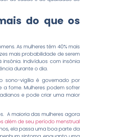
mais do que os
homens. As mulheres têm 40% mais
es mais probabilidade de serem
nsônia. Indivíduos com insônia
ncia durante o dia.
o sono-vigília é governado por
e a fome. Mulheres podem sofrer
cadianos e pode criar uma maior
os. A maioria das mulheres agora
s além de seu período menstrual
anos, ela passa uma boa parte da
u nenhum sintoma, enquanto uma