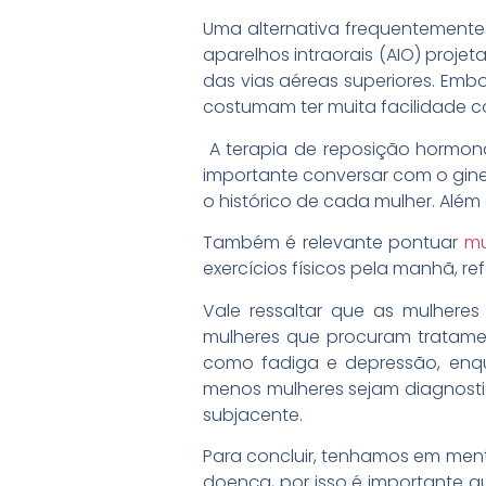
Uma alternativa frequentement
aparelhos intraorais (AIO) proje
das vias aéreas superiores. Emb
costumam ter muita facilidade co
A terapia de reposição hormon
importante conversar com o ginec
o histórico de cada mulher. Além
Também é relevante pontuar
mu
exercícios físicos pela manhã, re
Vale ressaltar que as mulhere
mulheres que procuram tratam
como fadiga e depressão, enq
menos mulheres sejam diagnosti
subjacente.
Para concluir, tenhamos em me
doença, por isso é importante q