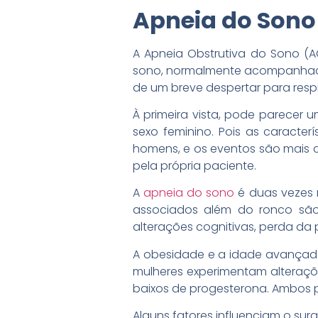
Apneia do Sono
A Apneia Obstrutiva do Sono (A
sono, normalmente acompanhada 
de um breve despertar para resp
À primeira vista, pode parecer
sexo feminino. Pois as caracte
homens, e os eventos são mais 
pela própria paciente.
A
apneia do sono
é duas vezes 
associados além do ronco são: 
alterações cognitivas, perda da p
A obesidade e a idade avançada
mulheres experimentam alteraç
baixos de progesterona. Ambos 
Alguns fatores influenciam o su