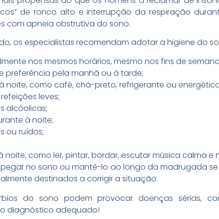
mais propensas do que os homens a reclamar de insônia,
icos” de ronco alto e interrupção da respiração dura
es com apneia obstrutiva do sono.
íodo, os especialistas recomendam adotar a higiene do s
ualmente nos mesmos horários, mesmo nos fins de semana
 de preferência pela manhã ou à tarde;
à noite, como café, chá-preto, refrigerante ou energético
 refeições leves;
s alcóolicas;
urante à noite;
s ou ruídos;
à noite, como ler, pintar, bordar, escutar música calma e 
a pegar no sono ou mantê-lo ao longo da madrugada se 
lmente destinados a corrigir a situação.