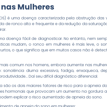
 nas Mulheres
OS) é uma doença caracterizada pela obstrução das v
de ronco alto e frequente e da redução da saturação
irar.
 uma doença fácil de diagnosticar. No entanto, nem sem
rísticas mudam, o ronco em mulheres é mais leve, o s
curtos, o que significa que em muitos casos não é dete
mais comum nos homens, embora aumente nas mulhere
sonolência diurna excessiva, fadiga, enxaqueca, dep
rodutividade… Daí seu difícil diagnóstico diferencial.
 são os dois maiores fatores de risco para a apneia d
ões hormonais que provocam um aumento na gordura a
podem explicar o risco aumentado de apneia do sono.
rgimento de apneia do sono em mulheres: