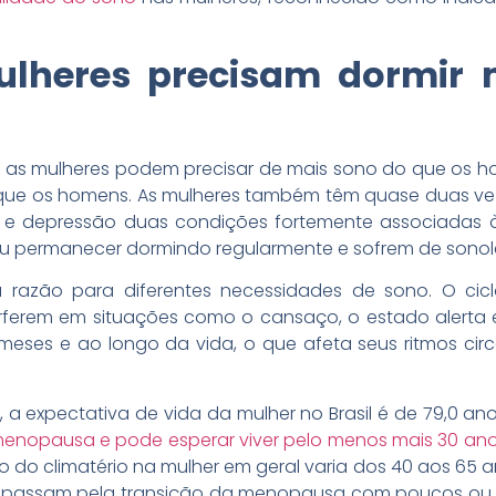
ulheres precisam dormir 
is as mulheres podem precisar de mais sono do que os 
ue os homens. As mulheres também têm quase duas vez
e depressão duas condições fortemente associadas à i
u permanecer dormindo regularmente e sofrem de sonolê
razão para diferentes necessidades de sono. O cicl
erferem em situações como o cansaço, o estado alerta 
meses e ao longo da vida, o que afeta seus ritmos cir
a expectativa de vida da mulher no Brasil é de 79,0 an
enopausa e pode esperar viver pelo menos mais 30 ano
 do climatério na mulher em geral varia dos 40 aos 65 
res passam pela transição da menopausa com poucos o