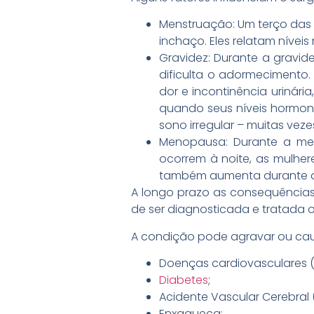
Menstruação: Um terço das
inchaço. Eles relatam nívei
Gravidez: Durante a gravi
dificulta o adormecimento
dor e incontinência urinár
quando seus níveis hormo
sono irregular – muitas vez
Menopausa: Durante a me
ocorrem à noite, as mulhe
também aumenta durante a 
A longo prazo as consequências
de ser diagnosticada e tratada 
A condição pode agravar ou cau
Doenças cardiovasculares (In
Diabetes
;
Acidente Vascular Cerebral 
Enxaqueca;