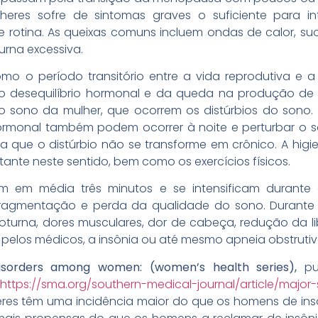
res sofre de sintomas graves o suficiente para in
rotina. As queixas comuns incluem ondas de calor, suor
urna excessiva.
omo o período transitório entre a vida reprodutiva e a
do desequilíbrio hormonal e da queda na produção de 
 sono da mulher, que ocorrem os distúrbios do sono. 
monal também podem ocorrer à noite e perturbar o so
a que o distúrbio não se transforme em crônico. A hig
te neste sentido, bem como os exercícios físicos.
m em média três minutos e se intensificam durante 
ragmentação e perda da qualidade do sono. Durante o
oturna, dores musculares, dor de cabeça, redução da li
pelos médicos, a insônia ou até mesmo apneia obstruti
disorders among women: (women’s health series),
pu
https://sma.org/southern-medical-journal/article/maj
eres têm uma incidência maior do que os homens de ins