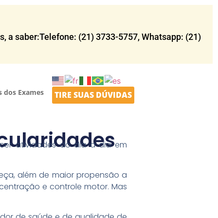
 a saber:Telefone: (21) 3733-5757​, Whatsapp: (21)
s dos Exames
TIRE SUAS DÚVIDAS
icularidades
cer atividades do dia a dia em
beça, além de maior propensão a
ncentração e controle motor. Mas
dor de saúde e de qualidade de