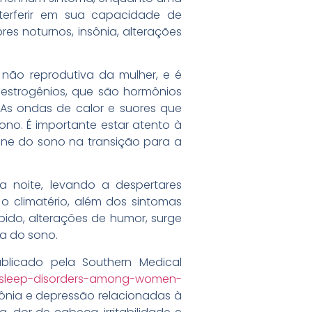
terferir em sua capacidade de
es noturnos, insônia, alterações
 não reprodutiva da mulher, e é
estrogênios, que são hormônios
As ondas de calor e suores que
no. É importante estar atento à
iene do sono na transição para a
a noite, levando a despertares
 climatério, além dos sintomas
bido, alterações de humor, surge
va do sono.
blicado pela Southern Medical
or-sleep-disorders-among-women-
ônia e depressão relacionadas à