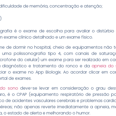
 dificuldade de memória, concentração e atenção;
)
ografia é o exame de escolha para avaliar o distúrbio 
um exame clínico detalhado e um exame físico.
e de dormir no hospital, cheio de equipamentos não t
 uma polissonografia tipo 4, com canais de saturaç
crofone do celular) um exame para ser realizado em casa
ra diagnóstico e tratamento do ronco e da
apneia do 
ciar o exame no App Biologix. Ao acordar clicar em c
ortal de exames.
 do sono
deve-se levar em consideração o grau dess
 é o CPAP (equipamento respiratório de pressão posi
sco de acidentes vasculares cerebrais e problemas cardi
éreas; não apenas reverte imediatamente a apneia, m
, o estado de alerta e melhorando o humor.