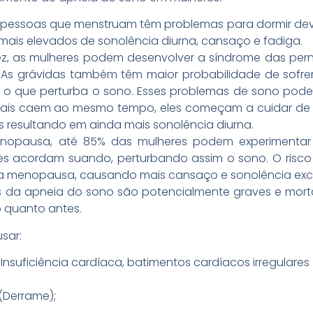
 pessoas que menstruam têm problemas para dormir devi
s mais elevados de sonolência diurna, cansaço e fadiga.
dez, as mulheres podem desenvolver a síndrome das per
. As grávidas também têm maior probabilidade de sofre
ia, o que perturba o sono. Esses problemas de sono pode
nais caem ao mesmo tempo, eles começam a cuidar de
es resultando em ainda mais sonolência diurna.
nopausa, até 85% das mulheres podem experimentar
res acordam suando, perturbando assim o sono. O risc
menopausa, causando mais cansaço e sonolência exces
 da apneia do sono são potencialmente graves e morta
o quanto antes.
sar:
suficiência cardíaca, batimentos cardíacos irregulares (ar
(Derrame);