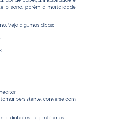
 dor de cabeça, irritabilidade e
nte o sono, porém a mortalidade
ono. Veja algumas dicas:
;
;
meditar.
tornar persistente, converse com