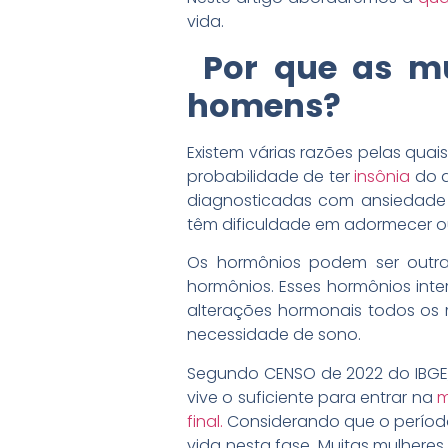
vida.
Por que as m
homens?
Existem várias razões pelas qua
probabilidade de ter
insônia
do q
diagnosticadas com ansiedade 
têm dificuldade em adormecer o
Os hormônios podem ser outra 
hormônios. Esses hormônios int
alterações hormonais todos os 
necessidade de sono.
Segundo CENSO de 2022 do IBGE, 
vive o suficiente para entrar na
m
final.
Considerando que o período
vida nesta fase. Muitas mulhe