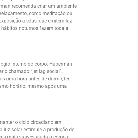
berman recomenda criar um ambiente
e relaxamento, como meditação ou
 exposição a telas, que emitem luz
 hábitos noturnos fazem toda a
relógio interno do corpo. Huberman
r o chamado “jet lag social”,
cos uma hora antes de dormir, ler
mesmo horário, mesmo após uma
 manter o ciclo circadiano em
a luz solar estimule a produção de
luzes mais suaves ajuda o corpo a