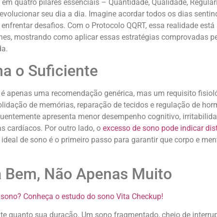
o em quatro pilares essenciais – Quantidade, Qualidade, Regula
evolucionar seu dia a dia. Imagine acordar todos os dias senti
 enfrentar desafios. Com o Protocolo QQRT, essa realidade está 
lhes, mostrando como aplicar essas estratégias comprovadas pe
da.
a o Suficiente
o é apenas uma recomendação genérica, mas um requisito fisioló
solidação de memórias, reparação de tecidos e regulação de ho
entemente apresenta menor desempenho cognitivo, irritabilida
s cardíacos. Por outro lado, o
excesso de sono pode indicar dis
 ideal de sono é o primeiro passo para garantir que corpo e me
a Bem, Não Apenas Muito
o sono? Conheça o estudo do sono Vita Checkup!
nte quanto sua duração. Um sono fragmentado, cheio de interr