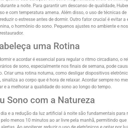
 durante a noite. Para garantir um descanso de qualidade, Hu
ioso e com temperatura amena. Além disso, o uso de técnicas d
eduzir o estresse antes de dormir. Outro fator crucial é evitar a
onina, o hormônio do sono. Pequenos ajustes no ambiente e nos
restaurador.
tabeleça uma Rotina
ormir e acordar é essencial para regular o ritmo circadiano, o 
rários de sono, especialmente nos finais de semana, pode causa
o. Criar uma rotina noturna, como desligar dispositivos eletrôni
 sinaliza ao corpo que é hora de relaxar. Acordar sempre no 
tar e a melhorar a qualidade do sono ao longo do tempo.
eu Sono com a Natureza
 dia e a redução da luz artificial à noite são fundamentais para
 pelo menos 10 minutos ao ar livre pela manhã, permitindo que 
lertas. Ao anoitecer, reduzir o uso de eletrônicos e optar por 