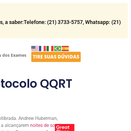
 a saber:Telefone: (21) 3733-5757​, Whatsapp: (21)
s dos Exames
TIRE SUAS DÚVIDAS
otocolo QQRT
n
uilibrada. Andrew Huberman,
s a alcançarem
noites de sono