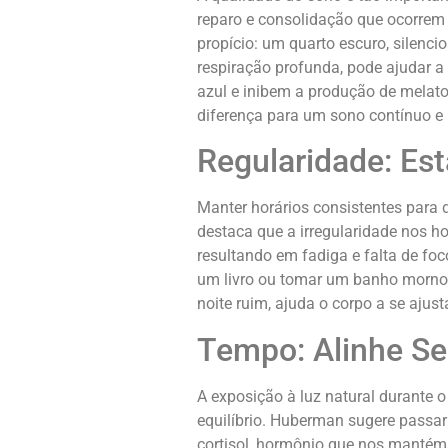
reparo e consolidação que ocorrem
propício: um quarto escuro, silenc
respiração profunda, pode ajudar a r
azul e inibem a produção de melat
diferença para um sono contínuo e 
Regularidade: Es
Manter horários consistentes para d
destaca que a irregularidade nos ho
resultando em fadiga e falta de foc
um livro ou tomar um banho morno,
noite ruim, ajuda o corpo a se ajus
Tempo: Alinhe S
A exposição à luz natural durante o
equilíbrio. Huberman sugere passar
cortisol, hormônio que nos mantém a