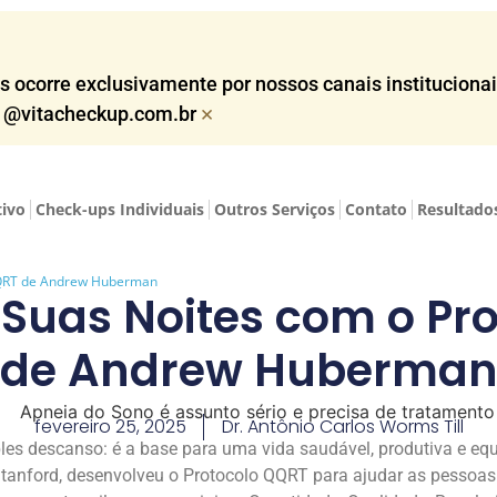
corre exclusivamente por nossos canais institucionais,
×
o @vitacheckup.com.br​
tivo
Check-ups Individuais
Outros Serviços
Contato
Resultado
QQRT de Andrew Huberman
Suas Noites com o Pr
de Andrew Huberma
fevereiro 25, 2025
Dr. Antônio Carlos Worms Till
es descanso: é a base para uma vida saudável, produtiva e eq
 Stanford, desenvolveu o Protocolo QQRT para ajudar as pessoa