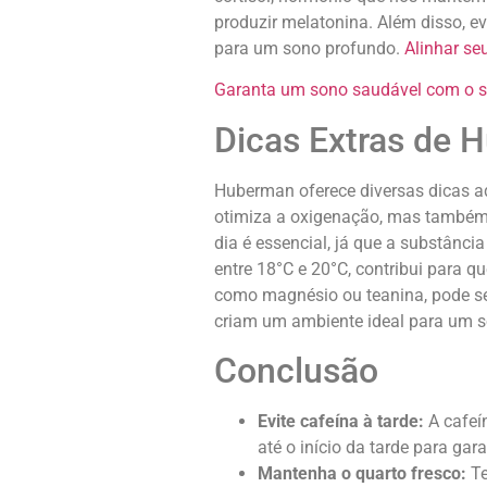
produzir melatonina. Além disso, ev
para um sono profundo.
Alinhar se
Garanta um sono saudável com o su
Dicas Extras de 
Huberman oferece diversas dicas ad
otimiza a oxigenação, mas também 
dia é essencial, já que a substânc
entre 18°C e 20°C, contribui para q
como magnésio ou teanina, pode se
criam um ambiente ideal para um s
Conclusão
Evite cafeína à tarde:
A cafeí
até o início da tarde para ga
Mantenha o quarto fresco:
Te