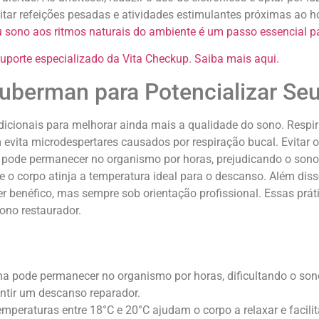
itar refeições pesadas e atividades estimulantes próximas ao hor
u sono aos ritmos naturais do ambiente é um passo essencial par
porte especializado da Vita Checkup. Saiba mais aqui.
Huberman para Potencializar Se
icionais para melhorar ainda mais a qualidade do sono. Respira
evita microdespertares causados por respiração bucal. Evitar 
ia pode permanecer no organismo por horas, prejudicando o sono
ue o corpo atinja a temperatura ideal para o descanso. Além dis
r benéfico, mas sempre sob orientação profissional. Essas prá
ono restaurador.
na pode permanecer no organismo por horas, dificultando o so
rantir um descanso reparador.
mperaturas entre 18°C e 20°C ajudam o corpo a relaxar e facili